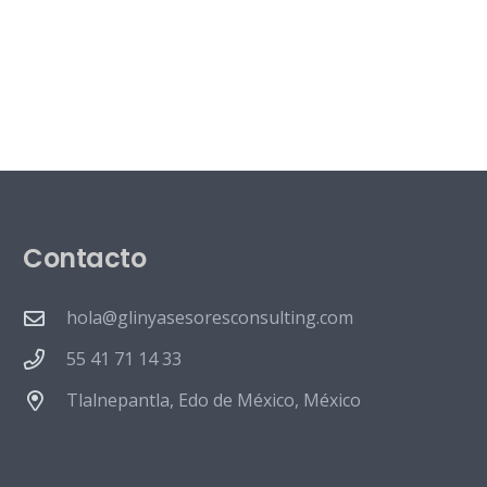
Contacto
hola@glinyasesoresconsulting.com
55 41 71 14 33
Tlalnepantla, Edo de México, México