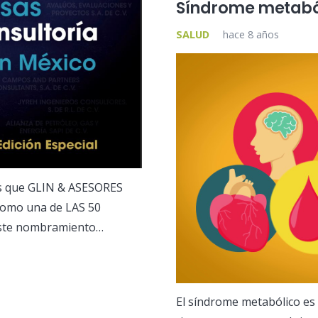
Síndrome metabó
SALUD
hace 8 años
es que GLIN & ASESORES
como una de LAS 50
te nombramiento…
El síndrome metabólico es